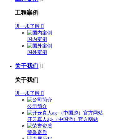
工程案例
进一步了解

国内案例
国外案例
关于我们

关于我们
进一步了解

公司简介
开云真人ag·（中国游）官方网站
荣誉资质