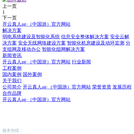
上一页
1
下一页
开云真人ag·（中国游）官方网站
解决方案
弱电系统建设及智能化系统
信息安全整体解决方案
安全云解
决方案
安全无线网络建设方案
智能化机房建设及动环监测
分
支组网及移动办公
智能化组网解决方案
新闻资讯
开云真人ag·（中国游）官方网站
行业新闻
工程案例
国内案例
国外案例
关于我们
公司简介
开云真人ag·（中国游）官方网站
荣誉资质
发展历程
合作品牌
开云真人ag·（中国游）官方网站
开云真人ag·（中国游）官方网站
服务热线：