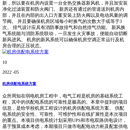
新，所以要在机房内设置一台全热交换器新风机，并且加安装
净化过滤装置和防火阀门。 新房还有通过的管道送到机房内
部，并且在内部的出入口方案安装上防火阀以及电动风量的调
节阀。 并且要确保机房区域每小时换气的次数大于或等于3
次。 排气设计应具有消防事故排气和自然排气功能。 新风换
气系统能与消防系统联动，一旦发生火灾事故，便能自动切断
新风进风。 机房的新风系统可以确保机房空调正常运行及机
房合理的正压状态。
10
2022
-05
机房供配电系统方案
众所周知在弱电机房工程中，电气工程是机房的基础系统工
程，其中的供配电系统的可靠性是极高的。本章中提到的项目
信息，是给学校机房工程设计的机房供配电系统方案。 供配
电系统的安全性、可靠性、可维护性和在线扩展性是本次项目
的重点。本项目供电系统计划采用UPS和市电双路供电设计，
基于预算成本考虑，本期项目只做市电配电动力柜及配套供电