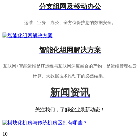
分支组网及移动办公
运维、业务、办公、全方位保护您的数据安全。
智能化组网解决方案
互联网+智能运维是IT运维与互联网深度融合的产物，是运维管理在云
计算、大数据技术推动下的必然结果。
新闻资讯
关注我们，了解企业最新动态！
10