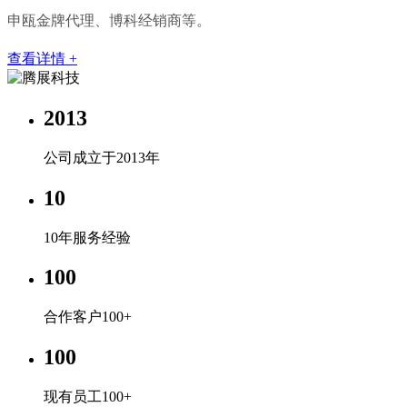
申瓯金牌代理、博科经销商等。
查看详情 +
2013
公司成立于2013年
10
10年服务经验
100
合作客户100+
100
现有员工100+