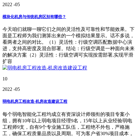
2022
-05
模块化机房与传统机房区别有哪些？
今天咱们就聊一聊它们之间的灵活性及可靠性和节能效果。下
面是工程师为我们测算出来的一个模拟结果显示。话不多说，
看两者之间的对比。（1）灵活性：行级空调匹配数据中心演
进，支持高密度及混合部署。结论：行级空调是一种面向未来
的解决方案（2）灵活性：行级空调可实现按需部署,实现平滑
扩容
10
2022
-05
弱电机房工程改造-机房改造建设工程
每个弱电智能化工程均成立有资深设计师领衔的项目专案小
组，拥有10年以上弱电项目经理9名，15年以上从业经验弱电
工程师9支，自有9个专业施工队伍，工程绝不外包，严格施
工，确保工程质量品质以及周期。可为客户省30%项目成本，