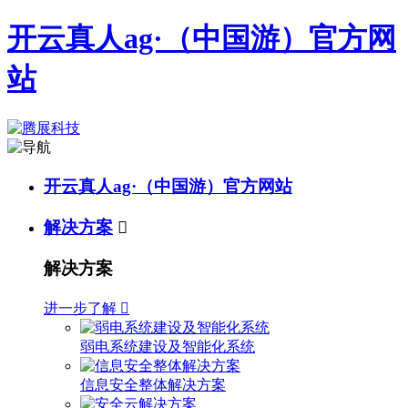
开云真人ag·（中国游）官方网
站
开云真人ag·（中国游）官方网站
解决方案

解决方案
进一步了解

弱电系统建设及智能化系统
信息安全整体解决方案