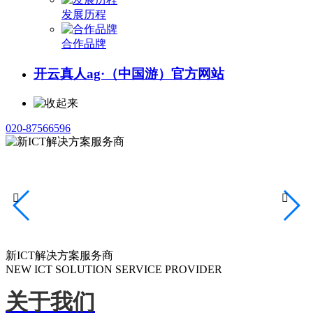
发展历程
合作品牌
开云真人ag·（中国游）官方网站
020-87566596


新ICT解决方案服务商
NEW ICT SOLUTION SERVICE PROVIDER
关于我们