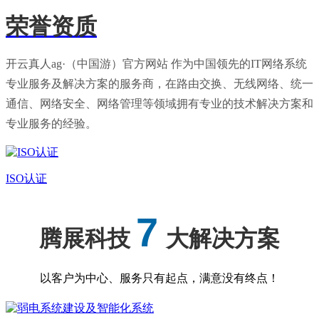
荣誉资质
开云真人ag·（中国游）官方网站 作为中国领先的IT网络系统
专业服务及解决方案的服务商，在路由交换、无线网络、统一
通信、网络安全、网络管理等领域拥有专业的技术解决方案和
专业服务的经验。
ISO认证
7
腾展科技
大解决方案
以客户为中心、服务只有起点，满意没有终点！